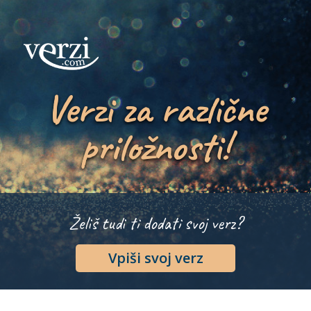
Verzi za različne
priložnosti!
Želiš tudi ti dodati svoj verz?
Vpiši svoj verz