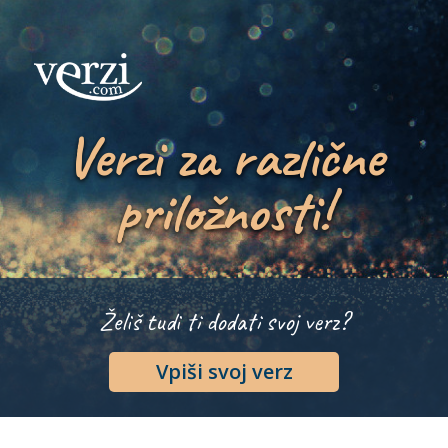
Verzi za različne
priložnosti!
Želiš tudi ti dodati svoj verz?
Vpiši svoj verz