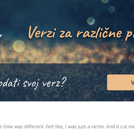
Verzi za različne p
odati svoj verz?
V
s time was different. Felt like, I was just a victim. And it cut me