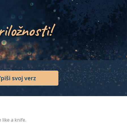
riložnosti!
piši svoj verz
 like a knife.