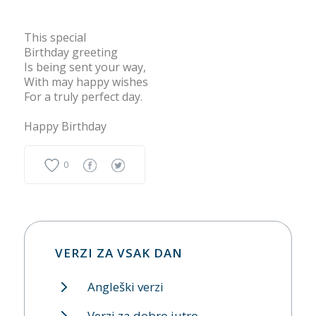
This special
Birthday greeting
Is being sent your way,
With may happy wishes
For a truly perfect day.
Happy Birthday
0
VERZI ZA VSAK DAN
Angleški verzi
Verzi za dobro jutro