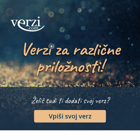
Verzi za različne
priložnosti!
Želiš tudi ti dodati svoj verz?
Vpiši svoj verz