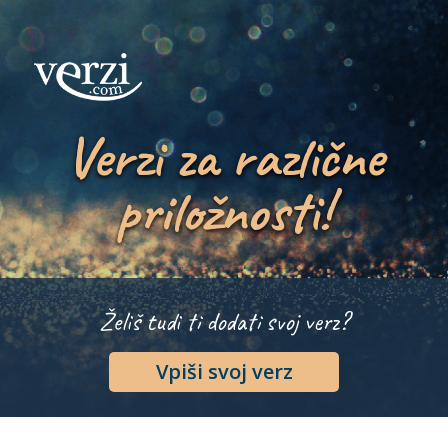
Verzi za različne
priložnosti!
Želiš tudi ti dodati svoj verz?
Vpiši svoj verz