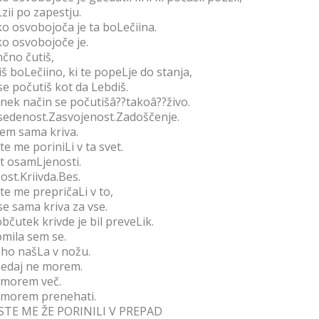
zii po zapestju.
o osvobojoča je ta boLečiina.
o osvobojoče je.
čno čutiš,
iš boLečiino, ki te popeLje do stanja,
se počutiš kot da Lebdiš.
nek način se počutišâ??takoâ??živo.
edenost.Zasvojenost.Zadoščenje.
em sama kriva.
ste me poriniLi v ta svet.
t osamLjenosti.
ost.Kriivda.Bes.
ste me prepričaLi v to,
se sama kriva za vse.
občutek krivde je bil preveLik.
mila sem se.
ho našLa v nožu.
sedaj ne morem.
morem več.
morem prenehati.
STE ME ŽE PORINILI V PREPAD