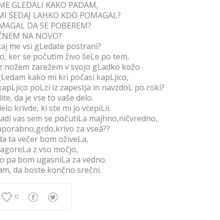
 ME GLEDALI KAKO PADAM,
 MI SEDAJ LAHKO KDO POMAGAL?
MAGAL DA SE POBEREM?
ČNEM NA NOVO?
aj me vsi gLedate postrani?
o, ker se počutim živo šeLe po tem,
z nožem zarežem v svojo gLadko kožo
gLedam kako mi kri počasi kapLjico,
kapLjico poLzi iz zapestja in navzdoL po roki?
ite, da je vse to vaše delo.
delo krivde, ki ste mi jo vcepiLii.
adi vas sem se počutiLa majhno,ničvredno,
porabno,grdo,krivo za vseâ??
a ta večer bom oživeLa,
zagoreLa z vso močjo,
o pa bom ugasniLa za vedno.
m, da boste končno srečni.
0