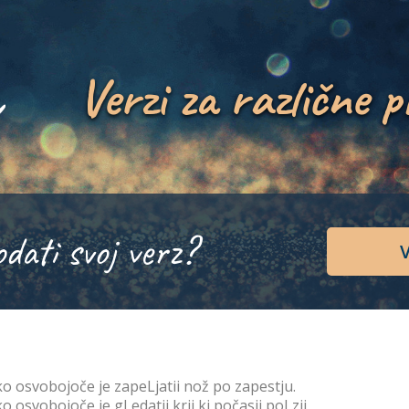
Verzi za različne p
odati svoj verz?
V
o osvobojoče je zapeLjatii nož po zapestju.
o osvobojoče je gLedatii krii ki počasii poLzii,