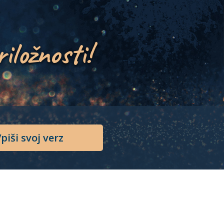
riložnosti!
piši svoj verz