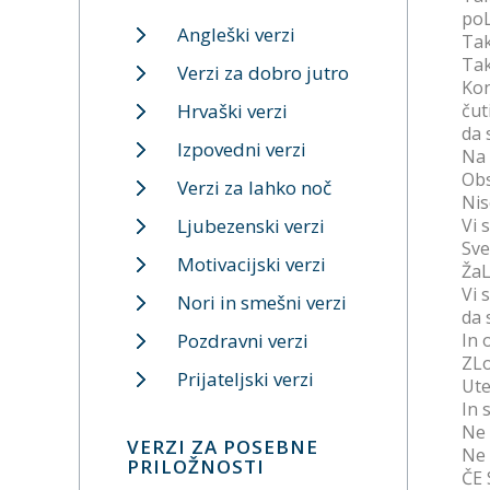
poL
Angleški verzi
Tak
Tak
Verzi za dobro jutro
Kon
Hrvaški verzi
čut
da 
Izpovedni verzi
Na 
Obs
Verzi za lahko noč
Nis
Ljubezenski verzi
Vi 
Sve
Motivacijski verzi
ŽaL
Vi 
Nori in smešni verzi
da 
Pozdravni verzi
In 
ZLo
Prijateljski verzi
Ute
In 
Ne 
VERZI ZA POSEBNE
Ne 
PRILOŽNOSTI
ČE 