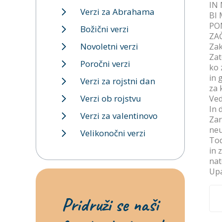
IN
Verzi za Abrahama
BI
PO
Božični verzi
ZA
Novoletni verzi
Zak
Zat
Poročni verzi
ko 
in 
Verzi za rojstni dan
za 
Verzi ob rojstvu
Ved
In 
Verzi za valentinovo
Zar
neu
Velikonočni verzi
Tod
in 
nat
Upa
Pridruži se naši