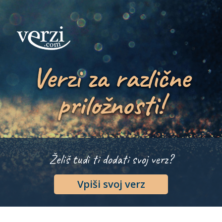
Verzi za različne
priložnosti!
Želiš tudi ti dodati svoj verz?
Vpiši svoj verz