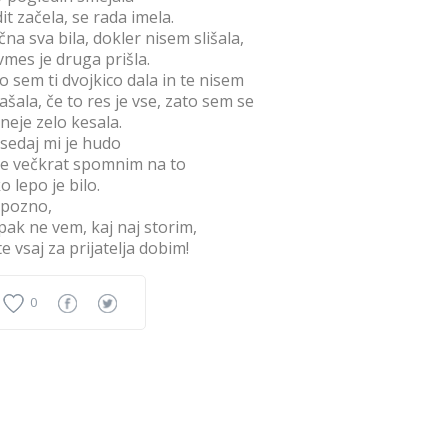
it začela, se rada imela.
čna sva bila, dokler nisem slišala,
vmes je druga prišla.
o sem ti dvojkico dala in te nisem
ašala, če to res je vse, zato sem se
neje zelo kesala.
 sedaj mi je hudo
se večkrat spomnim na to
o lepo je bilo.
pozno,
ak ne vem, kaj naj storim,
te vsaj za prijatelja dobim!
0