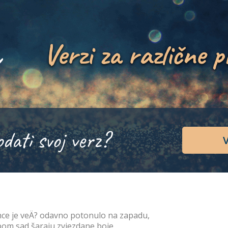
Verzi za različne p
odati svoj verz?
V
ce je veÄ? odavno potonulo na zapadu,
om sad šaraju zvjezdane boje,