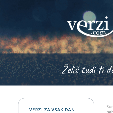
Želiš tudi ti d
Sun
VERZI ZA VSAK DAN
neb