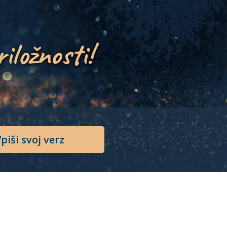
riložnosti!
piši svoj verz