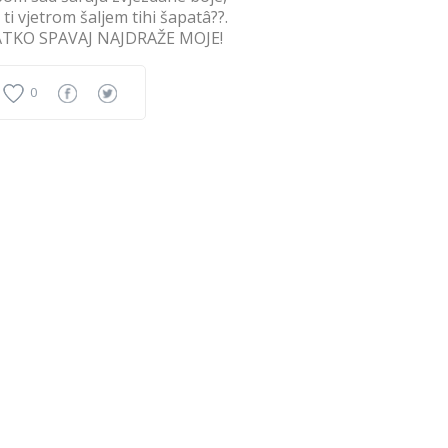
a ti vjetrom šaljem tihi šapatâ??.
ATKO SPAVAJ NAJDRAŽE MOJE!
0