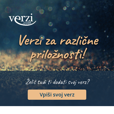
Verzi za različne
priložnosti!
Želiš tudi ti dodati svoj verz?
Vpiši svoj verz