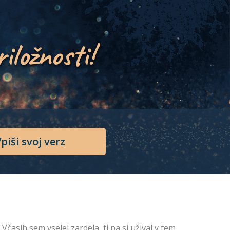
riložnosti!
piši svoj verz
časih sem vselej zardela, ti pa si užival v tem.