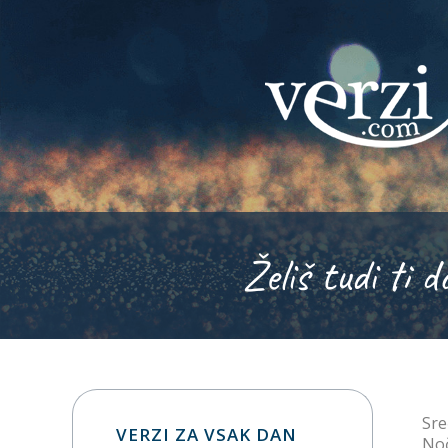
Želiš tudi ti d
Sre
VERZI ZA VSAK DAN
Noč