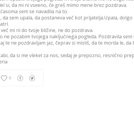
el si, da mi ni vseeno, če greš mimo mene brez pozdrava.
sčasoma sem se navadila na to.
, da sem upala, da postaneva več kot prijatelja.Upala, dolg
atrl.
 več mi ni do tvoje bližine, ne do pozdrava.
o ne pozabim tvojega naključnega pogleda. Pozdravila sem 
aj te ne pozdravljam jaz, čeprav si misliš, da te morda le, da
abi, da si me vlekel za nos, sedaj je prepozno, resnično pre
ena
0