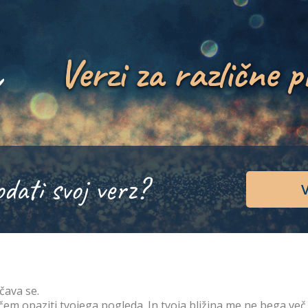
Verzi za različne p
odati svoj verz?
V
čava se.
em opaziti tvojega pogleda. In tvoja bližina me ne bega več. V