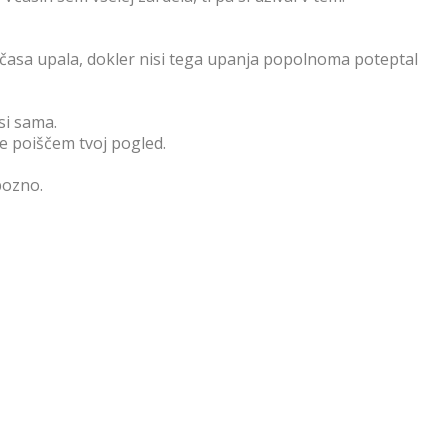
o časa upala, dokler nisi tega upanja popolnoma poteptal
si sama.
 le poiščem tvoj pogled.
pozno.