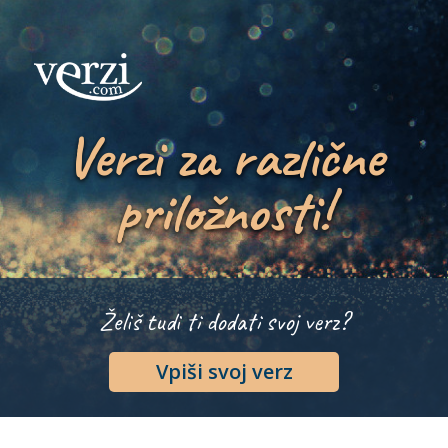
Verzi za različne
priložnosti!
Želiš tudi ti dodati svoj verz?
Vpiši svoj verz