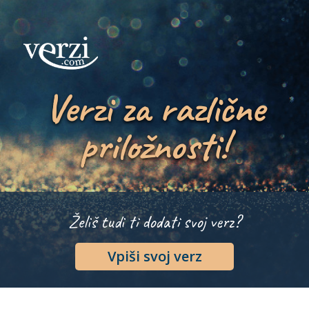
Verzi za različne
priložnosti!
Želiš tudi ti dodati svoj verz?
Vpiši svoj verz