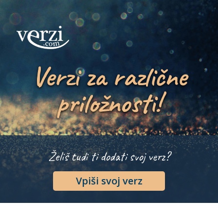
Verzi za različne
priložnosti!
Želiš tudi ti dodati svoj verz?
Vpiši svoj verz