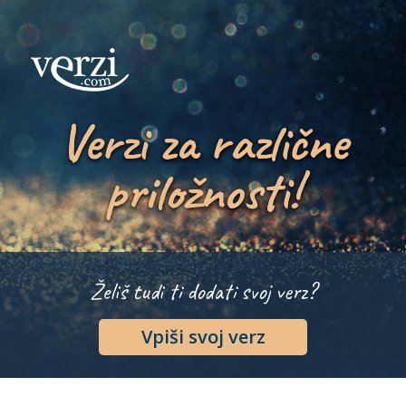
Verzi za različne
priložnosti!
Želiš tudi ti dodati svoj verz?
Vpiši svoj verz