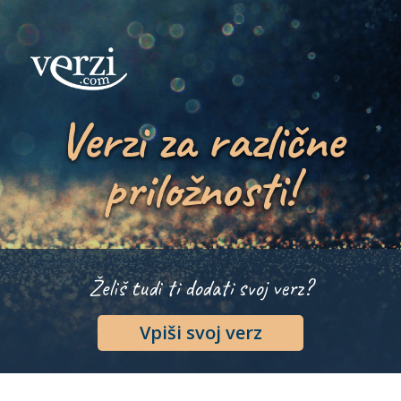
Verzi za različne
priložnosti!
Želiš tudi ti dodati svoj verz?
Vpiši svoj verz