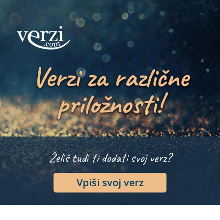
Verzi za različne
priložnosti!
Želiš tudi ti dodati svoj verz?
Vpiši svoj verz