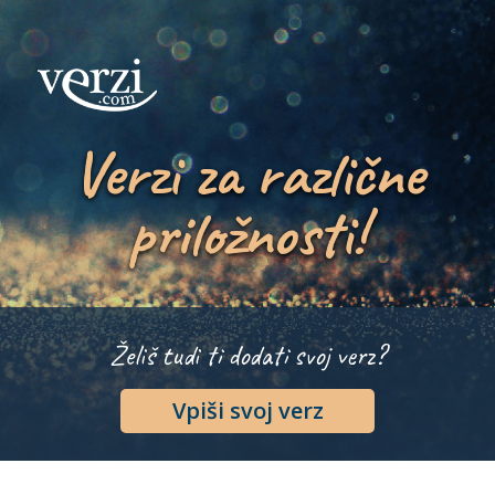
Verzi za različne
priložnosti!
Želiš tudi ti dodati svoj verz?
Vpiši svoj verz