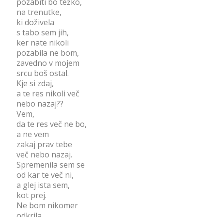
pozabiti bo težko,
na trenutke,
ki doživela
s tabo sem jih,
ker nate nikoli
pozabila ne bom,
zavedno v mojem
srcu boš ostal.
Kje si zdaj,
a te res nikoli več
nebo nazaj??
Vem,
da te res več ne bo,
a ne vem
zakaj prav tebe
več nebo nazaj.
Spremenila sem se
od kar te več ni,
a glej ista sem,
kot prej.
Ne bom nikomer
odkrila