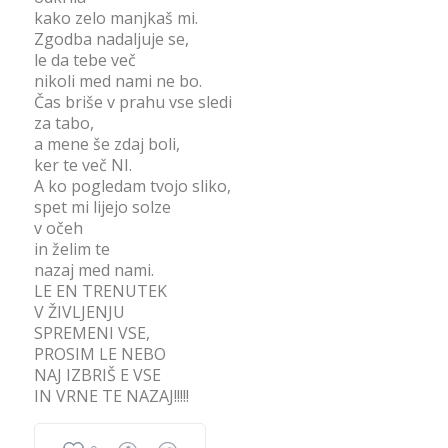
kako zelo manjkaš mi.
Zgodba nadaljuje se,
le da tebe več
nikoli med nami ne bo.
Čas briše v prahu vse sledi
za tabo,
a mene še zdaj boli,
ker te več NI.
A ko pogledam tvojo sliko,
spet mi lijejo solze
v očeh
in želim te
nazaj med nami.
LE EN TRENUTEK
V ŽIVLJENJU
SPREMENI VSE,
PROSIM LE NEBO
NAJ IZBRIŠ E VSE
IN VRNE TE NAZAJ!!!!!