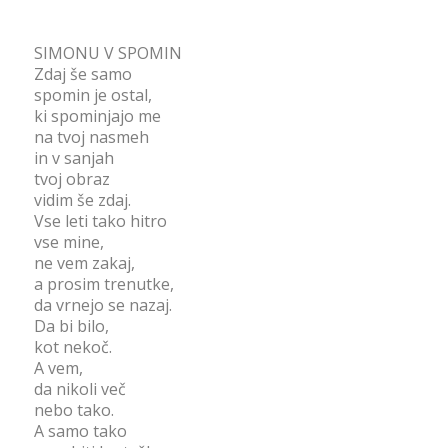
SIMONU V SPOMIN
Zdaj še samo
spomin je ostal,
ki spominjajo me
na tvoj nasmeh
in v sanjah
tvoj obraz
vidim še zdaj.
Vse leti tako hitro
vse mine,
ne vem zakaj,
a prosim trenutke,
da vrnejo se nazaj.
Da bi bilo,
kot nekoč.
A vem,
da nikoli več
nebo tako.
A samo tako