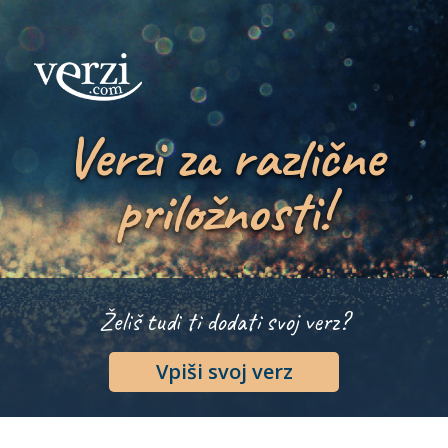
Verzi za različne
priložnosti!
Želiš tudi ti dodati svoj verz?
Vpiši svoj verz