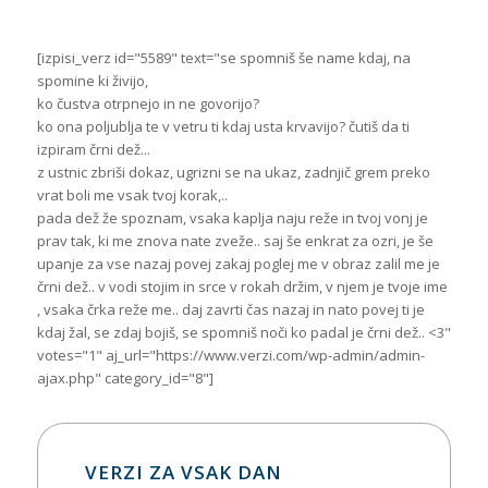
[izpisi_verz id="5589" text="se spomniš še name kdaj, na
spomine ki živijo,
ko čustva otrpnejo in ne govorijo?
ko ona poljublja te v vetru ti kdaj usta krvavijo? čutiš da ti
izpiram črni dež...
z ustnic zbriši dokaz, ugrizni se na ukaz, zadnjič grem preko
vrat boli me vsak tvoj korak,..
pada dež že spoznam, vsaka kaplja naju reže in tvoj vonj je
prav tak, ki me znova nate zveže.. saj še enkrat za ozri, je še
upanje za vse nazaj povej zakaj poglej me v obraz zalil me je
črni dež.. v vodi stojim in srce v rokah držim, v njem je tvoje ime
, vsaka črka reže me.. daj zavrti čas nazaj in nato povej ti je
kdaj žal, se zdaj bojiš, se spomniš noči ko padal je črni dež.. <3"
votes="1" aj_url="https://www.verzi.com/wp-admin/admin-
ajax.php" category_id="8"]
VERZI ZA VSAK DAN