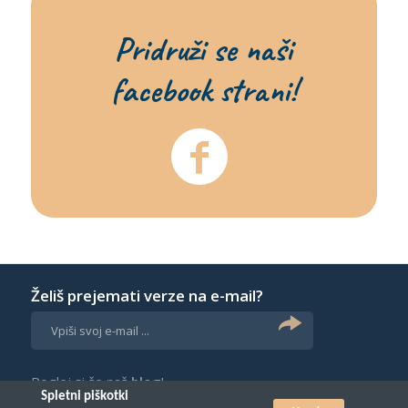
Pridruži se naši
facebook strani!
Želiš prejemati verze na e-mail?
Poglej si še naš
blog
!
Spletni piškotki