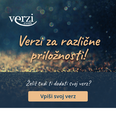
Verzi za različne
priložnosti!
Želiš tudi ti dodati svoj verz?
Vpiši svoj verz