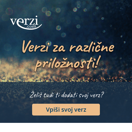
Verzi za različne
priložnosti!
Želiš tudi ti dodati svoj verz?
Vpiši svoj verz