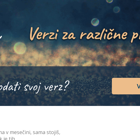
Verzi za različne p
odati svoj verz?
V
a v mesečini, sama stojiš,
 je tih,