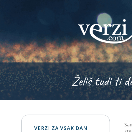
Želiš tudi ti d
Sam
VERZI ZA VSAK DAN
zrak