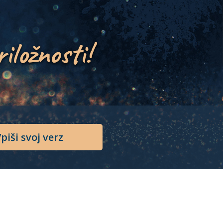
riložnosti!
piši svoj verz