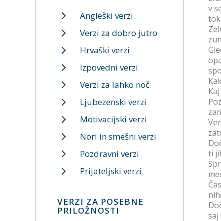
v s
Angleški verzi
tok
Zel
Verzi za dobro jutro
zun
Hrvaški verzi
Gle
opa
Izpovedni verzi
spo
Kak
Verzi za lahko noč
Kaj
Ljubezenski verzi
Poz
zan
Motivacijski verzi
Ven
zat
Nori in smešni verzi
Doč
Pozdravni verzi
ti 
Spr
Prijateljski verzi
men
Čas
nih
VERZI ZA POSEBNE
Doč
PRILOŽNOSTI
saj