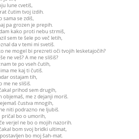
oju lune cvetiš,
rat čutim tvoj izdih.
o sama se zdiš,
aj pa grozen je prepih.
dam kako proti nebu strmiš,
zil sem te šele po več letih,
znal da v temi mi svetiš.
o ne mogel bi prezreti oči tvojih lesketajočih?
 še ne veš? A me ne slišiš?
nam te po vseh čutih,
ima me kaj ti čutiš.
dar ostajam tih,
o me ne slišiš.
akal prihod sem drugih,
jih objemaš, me z dejanji moriš.
ejemaš čustva mnogih,
e niti podrazno ne ljubiš.
 pričal bo o umorih,
če verjel ne bo o mojih nazorih.
akal bom svoj bridki ultimat,
 postavljen bo moj šah-mat.