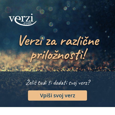
Verzi za različne
priložnosti!
Želiš tudi ti dodati svoj verz?
Vpiši svoj verz