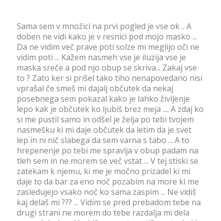
Sama sem v množici na prvi pogled je vse ok .. A
doben ne vidi kako je v resnici pod mojo masko ...
Da ne vidim več prave poti solze mi meglijo oči ne
vidim poti ... Kažem nasmeh vse je iluzija vse je
maska sreče a pod njo obup se skriva... Zakaj vse
to ? Zato ker si prišel tako tiho nenapovedano nisi
vprašal če smeš mi dajalj občutek da nekaj
posebnega sem pokazal kako je lahko življenje
lepo kak je občutek ko ljubiš brez meja .... A zdaj ko
si me pustil samo in odšel je želja po tebi tvojem
nasmešku ki mi daje občutek da letim da je svet
lep in ni nič slabega da sem varna s tabo ... A to
hrepenenje po tebi me spravlja v obup padam na
tleh sem in ne morem se več vstat ... V tej stiski se
zatekam k njemu, ki me je močno prizadel ki mi
daje to da bar za eno noč pozabim na more ki me
zasledujejo vsako noč ko sama zaspim ... Ne vidiš
kaj delaš mi ??? ... Vidim se pred prebadom tebe na
drugi strani ne morem do tebe razdalja mi dela