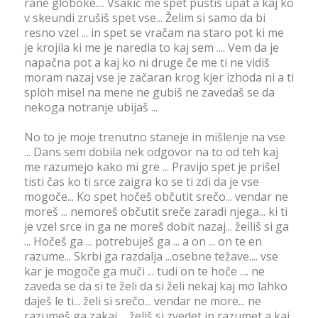
rane globoke.... Vsakič me spet pustiš upat a kaj ko
v skeundi zrušiš spet vse... Želim si samo da bi
resno vzel ... in spet se vračam na staro pot ki me
je krojila ki me je naredla to kaj sem .... Vem da je
napačna pot a kaj ko ni druge če me ti ne vidiš
moram nazaj vse je začaran krog kjer izhoda ni a ti
sploh misel na mene ne gubiš ne zavedaš se da
nekoga notranje ubijaš ...
No to je moje trenutno staneje in mišlenje na vse
... Dans sem dobila nek odgovor na to od teh kaj
me razumejo kako mi gre ... Pravijo spet je prišel
tisti čas ko ti srce zaigra ko se ti zdi da je vse
mogoče... Ko spet hočeš občutit srečo... vendar ne
moreš ... nemoreš občutit sreče zaradi njega... ki ti
je vzel srce in ga ne moreš dobit nazaj... žeiliš si ga
... Hočeš ga ... potrebuješ ga ... a on ... on te en
razume... Skrbi ga razdalja ...osebne težave.... vse
kar je mogoče ga muči ... tudi on te hoče .... ne
zaveda se da si te želi da si želi nekaj kaj mo lahko
daješ le ti... želi si srečo... vendar ne more... ne
razumeš ga zakaj ... želiš si zvedet in razumet a kaj