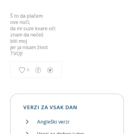
Š to da plačem
ove noči,
da mi suze kvare oči
znam da nečeš
biti moj
jer ja nisam život
TVOJ!
0
VERZI ZA VSAK DAN
Angleški verzi
Verzi za dobro jutro