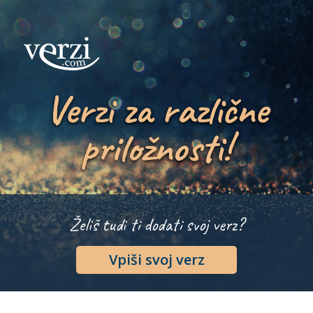
Verzi za različne
priložnosti!
Želiš tudi ti dodati svoj verz?
Vpiši svoj verz