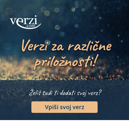
Verzi za različne
priložnosti!
Želiš tudi ti dodati svoj verz?
Vpiši svoj verz