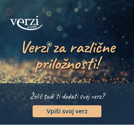
Verzi za različne
priložnosti!
Želiš tudi ti dodati svoj verz?
Vpiši svoj verz