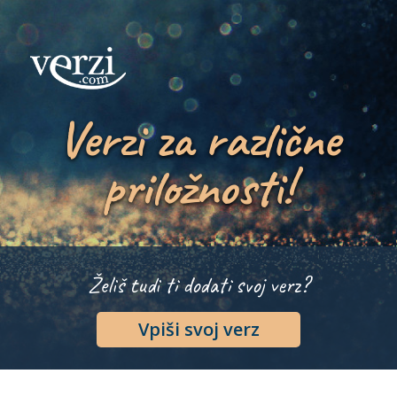
Verzi za različne
priložnosti!
Želiš tudi ti dodati svoj verz?
Vpiši svoj verz