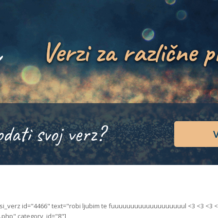
Verzi za različne p
odati svoj verz?
V
isi_verz id="4466" text="robi ljubim te fuuuuuuuuuuuuuuuuuuul <3 <3 <3 
.php" category_id="8"]