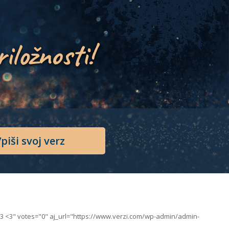
riložnosti!
piši svoj verz
<3 <3" votes="0" aj_url="https://www.verzi.com/wp-admin/admin-