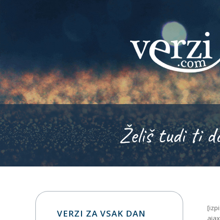
Želiš tudi ti d
[izp
VERZI ZA VSAK DAN
ajax