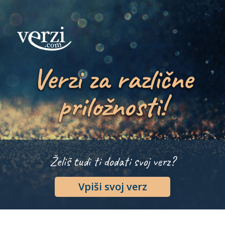
Verzi za različne
priložnosti!
Želiš tudi ti dodati svoj verz?
Vpiši svoj verz