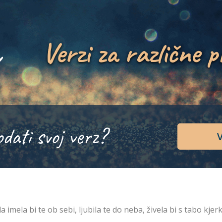
Verzi za različne p
odati svoj verz?
V
a imela bi te ob sebi, ljubila te do neba, živela bi s tabo kjerk