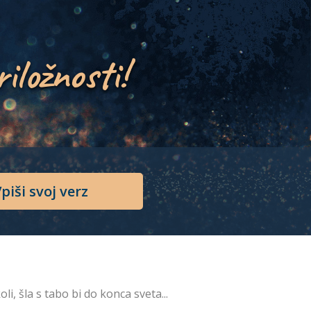
riložnosti!
piši svoj verz
oli, šla s tabo bi do konca sveta...