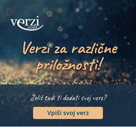
Verzi za različne
priložnosti!
Želiš tudi ti dodati svoj verz?
Vpiši svoj verz