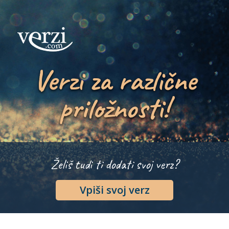
Verzi za različne
priložnosti!
Želiš tudi ti dodati svoj verz?
Vpiši svoj verz