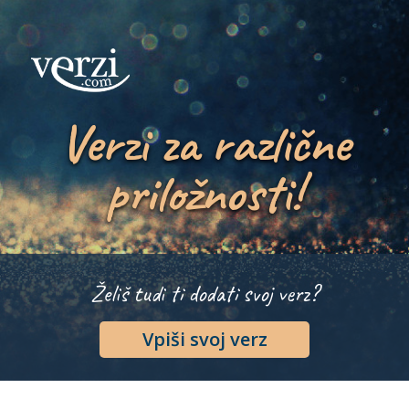
Verzi za različne
priložnosti!
Želiš tudi ti dodati svoj verz?
Vpiši svoj verz