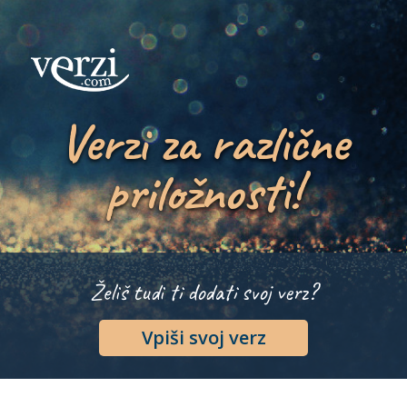
Verzi za različne
priložnosti!
Želiš tudi ti dodati svoj verz?
Vpiši svoj verz