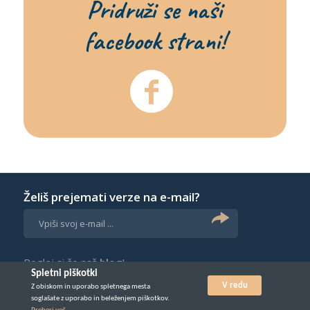
Pridruži se naši
facebook strani!
Želiš prejemati verze na e-mail?
Poglej si še naš
blog
!
Spletni piškotki
V redu
Z obiskom in uporabo spletnega mesta
© Vse pravice pridržane 2026. Izdelava:
soglašate z uporabo in beleženjem piškotkov.