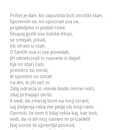
Prišel je dan, ko zapustila boš otroški stan.
Spomnim se, ko spoznali sva se,
prijateljsko si podali roke.
Skupaj gulili sva šolske klopi,
se smejali, jokali,
ob strani si stali.
O fantih sva si vse povedali,
jih obrekovali in nasvete si dajali.
Kje so stari časi,
prehitro so minili,
le spomini so ostali
na dni, ki jih več ni.
Zdaj odrasla si, minile bodo mirne noči,
zdaj prihajajo skrbi.
A vedi, da zmeraj bom na tvoji strani,
saj življenja reka me pelje ob tvoji rami.
Oprosti, če sem ti kdaj rekla kaj, kar boli,
vedi, da ni bil moj namen te prizadeti!
Naj sonce te spremlja povsod,