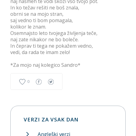
naj nasmeh te vodi skozi vso tvojo pot.
In ko težav rešiti ne boš znala,
obrni se na mojo stran,
saj vedno ti bom pomagala,
kolikor le znam.
Osemnajsto leto tvojega življenja teče,
naj zate nikakor ne bo boleče.
In čeprav ti tega ne pokažem vedno,
vedi, da rada te imam zelo!
*Za mojo naj kolegico Sandro*
0
VERZI ZA VSAK DAN
Angleški verzi