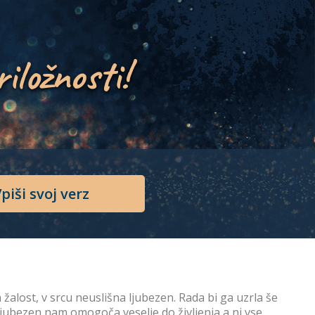
riložnosti!
piši svoj verz
alost, v srcu neuslišna ljubezen. Rada bi ga uzrla še
Saj ljubezen nam omogoča veselje do življenja a ni vse