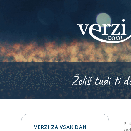
Želiš tudi ti d
Pri
VERZI ZA VSAK DAN
zad