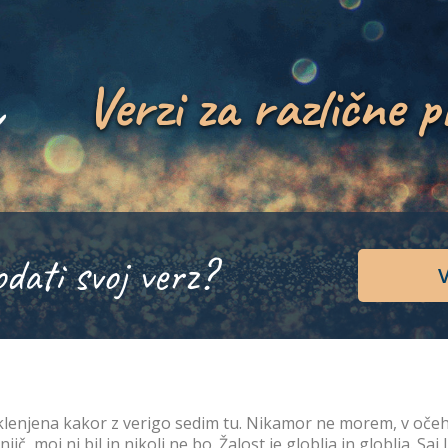
Verzi za različne p
odati svoj verz?
V
klenjena kakor z verigo sedim tu. Nikamor ne morem, v očeh ž
njič, moj ni bil in nikoli ne bo. Žalost je globlja in globlja. 