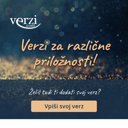
Verzi za različne
priložnosti!
Želiš tudi ti dodati svoj verz?
Vpiši svoj verz