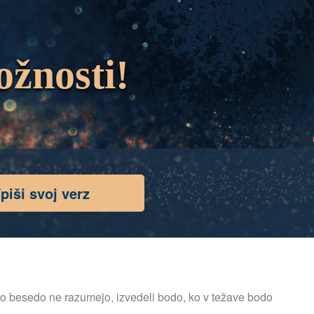
ožnosti!
piši svoj verz
 to besedo ne razumejo, izvedeli bodo, ko v težave bodo