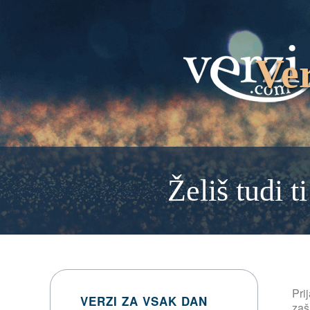
Ver
Želiš tudi t
Pri
VERZI ZA VSAK DAN
zašl