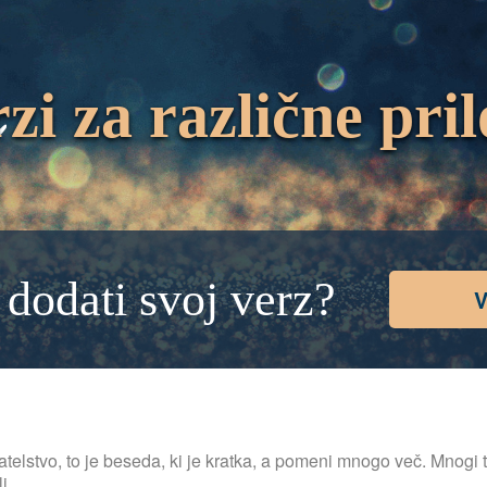
zi za različne pril
i dodati svoj verz?
V
jatelstvo, to je beseda, ki je kratka, a pomeni mnogo več. Mnogi
i.