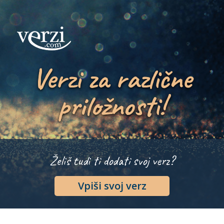
Verzi za različne
priložnosti!
Želiš tudi ti dodati svoj verz?
Vpiši svoj verz