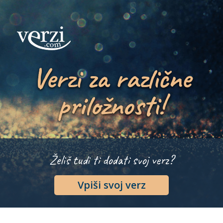
Verzi za različne
priložnosti!
Želiš tudi ti dodati svoj verz?
Vpiši svoj verz