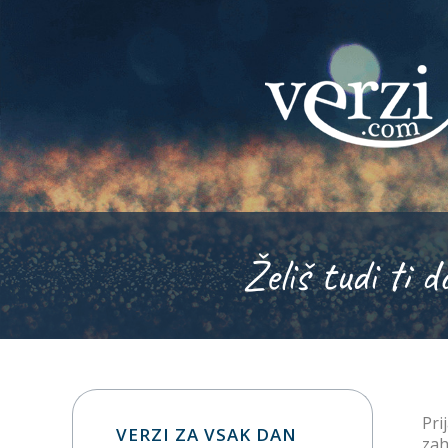
Želiš tudi ti d
Prij
VERZI ZA VSAK DAN
zah