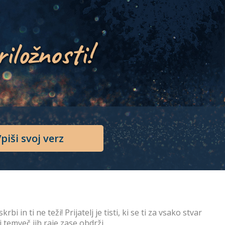
riložnosti!
piši svoj verz
rbi in ti ne teži! Prijatelj je tisti, ki se ti za vsako stvar
i temveč jih raje zase obdrži.