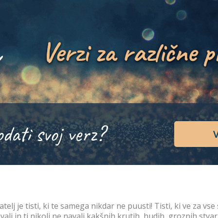
Verzi za različne p
odati svoj verz?
V
atelj je tisti, ki te samega nikdar ne puusti! Tisti, ki ve za vse sk
vali in ti nikoli ne navali kakšnih krutih, hudih, groznih stvar