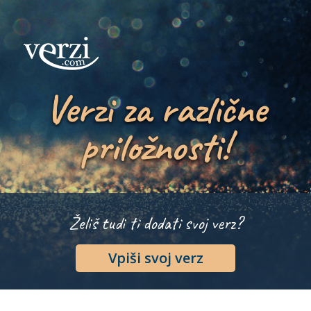
Verzi za različne
priložnosti!
Želiš tudi ti dodati svoj verz?
Vpiši svoj verz