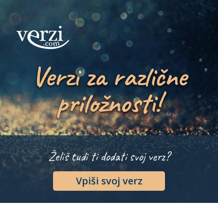
Verzi za različne
priložnosti!
Želiš tudi ti dodati svoj verz?
Vpiši svoj verz