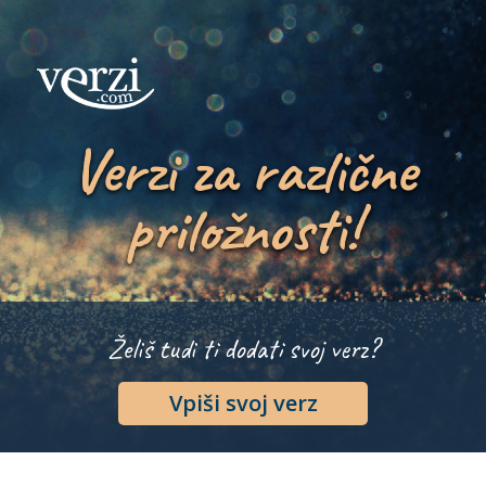
Verzi za različne
priložnosti!
Želiš tudi ti dodati svoj verz?
Vpiši svoj verz