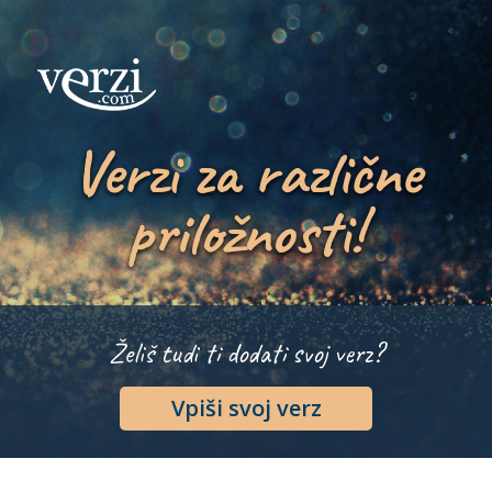
Verzi za različne
priložnosti!
Želiš tudi ti dodati svoj verz?
Vpiši svoj verz