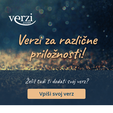
Verzi za različne
priložnosti!
Želiš tudi ti dodati svoj verz?
Vpiši svoj verz