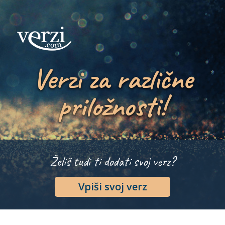
Verzi za različne
priložnosti!
Želiš tudi ti dodati svoj verz?
Vpiši svoj verz