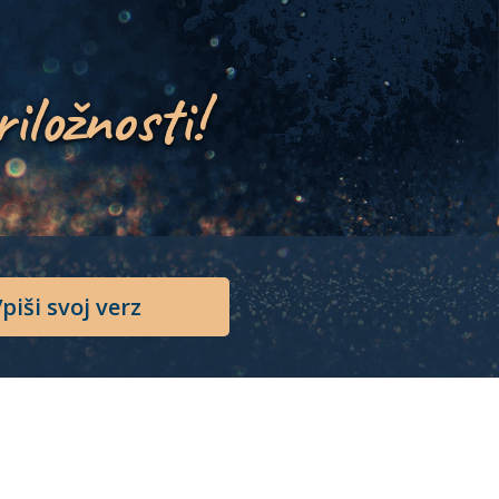
riložnosti!
piši svoj verz