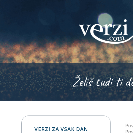
Želiš tudi ti d
Pov
VERZI ZA VSAK DAN
Pov