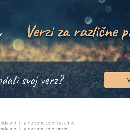
Verzi za različne p
odati svoj verz?
V
edala bi ti, a ne vem, ce bi razumel.
edala bi ti, a ne vem, ce bi verjel.