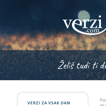
Želiš tudi ti d
Pos
VERZI ZA VSAK DAN
se 