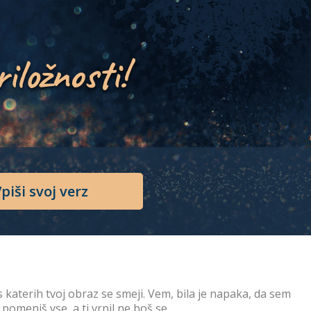
riložnosti!
piši svoj verz
, s katerih tvoj obraz se smeji. Vem, bila je napaka, da sem
omeniš vse, a ti vrnil ne boš se...