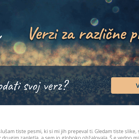
Verzi za različne p
odati svoj verz?
V
lušam tiste pesmi, ki si mi jih prepeval ti. Gledam tiste slike
z drugim zapletla, a sem jo globoko obžalovala. Š e vedno mi p