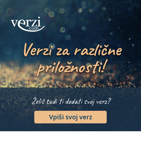
Verzi za različne
priložnosti!
Želiš tudi ti dodati svoj verz?
Vpiši svoj verz