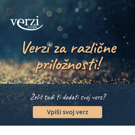
Verzi za različne
priložnosti!
Želiš tudi ti dodati svoj verz?
Vpiši svoj verz